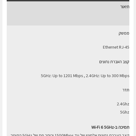
Fi
תיאור
AX2
Pro
חוות דעת (0)
ממשק
Ethernet RJ-45
קצב העברת נתונים
5GHz: Up to 1201 Mbps , 2.4GHz: Up to 300 Mbps
תדר
2.4Ghz
5Ghz
תמיכה ב-
Wi-Fi 6 5GHz
קצב העברת נתונים אלחוטי של עד 1500Mbps ורוחב פס של 5GHz התומך