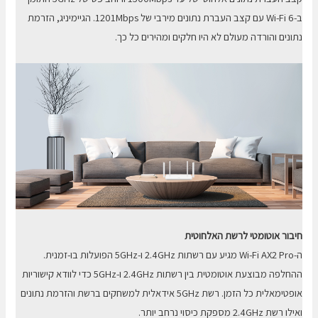
ב-Wi-Fi 6 עם קצב העברת נתונים מירבי של 1201Mbps. הגיימיניג, הזרמת
נתונים והורדה מעולם לא היו חלקים ומהירים כל כך.
חיבור אוטומטי לרשת האלחוטית
ה-Wi-Fi AX2 Pro מגיע עם רשתות 2.4GHz ו-5GHz הפועלות בו-זמנית.
ההחלפה מבוצעת אוטומטית בין רשתות 2.4GHz ו-5GHz כדי לוודא קישוריות
אופטימאלית כל הזמן. רשת 5GHz אידאלית למשחקים ברשת והזרמת נתונים
ואילו רשת 2.4GHz מספקת כיסוי נרחב יותר.