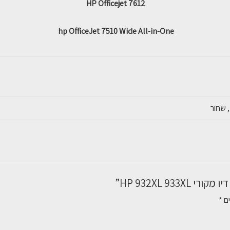
HP Officejet 7612
hp OfficeJet 7510 Wide All-in-One
, שחור
HP 932XL 93”
ים
*