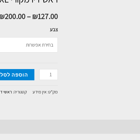
₪
200.00
–
₪
127.00
צבע
כמות
הוספה לסל
של
ראש
מק"ט:
אין מידע
קטגוריה:
ראשי די
דיו
מקורי
HP
932XL
933XL