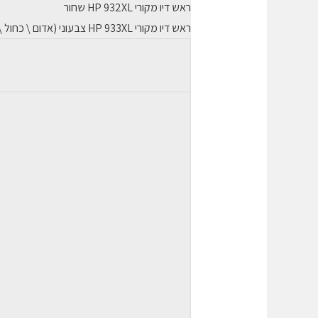
ראש דיו מקורי HP 932XL שחור
ראש דיו מקורי HP 933XL צבעוני (אדום \ כחול \ צהוב)