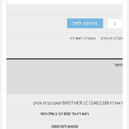
כמות
הוספה לסל
של
ראש
מק"ט:
אין מידע
קטגוריה:
ראשי דיו
דיו
תואם
BROTHER
תיאור
LC
1240/1280
מידע נוסף
חוות דעת (0)
ראש דיו
BROTHER LC 1240/1280
תואם מבית אפיק
ראש דיו עד 600 דף ב-5% כיסוי
מתאים למדפסות