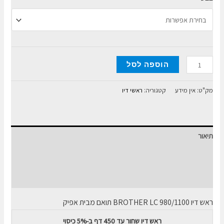
כמות
הוספה לסל
של
ראש
מק"ט:
אין מידע
קטגוריה:
ראשי דיו
דיו
תואם
BROTHER
תיאור
LC
980/1100
מידע נוסף
חוות דעת (0)
ראש דיו
BROTHER LC 980/1100
תואם מבית אפיק
ראש דיו שחור עד 450 דף ב-5% כיסוי