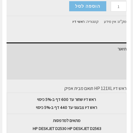
כמות
הוספה לסל
של
ראש
מק"ט:
אין מידע
קטגוריה:
ראשי דיו
דיו
תואם
HP
תיאור
121XL
מידע נוסף
חוות דעת (0)
ראש דיו
HP 121XL
תואם מבית אפיק
ראש דיו שחור עד 600 דף ב-5% כיסוי
ראש דיו צבעוני עד 440 דף ב-5% כיסוי
מתאים למדפסות
HP DESKJET D2530
HP DESKJET D2563