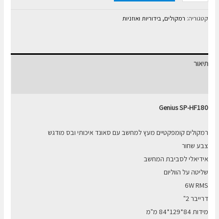
של
רמקולים
קטגוריה:
רמקולים, בידוריות ואוזניות
למחשב
עץ
איכותי
תיאור
GENIUS
חוות דעת (0)
Genius SP-HF180
רמקולים קומפקטיים מעץ למחשב עם סאונד איכותי ובס מודגש
צבע שחור
אידיאלי לסביבת המחשב
שליטה על הווליום
6W RMS
דרייבר 2"
מידות 84*129*84 מ"מ