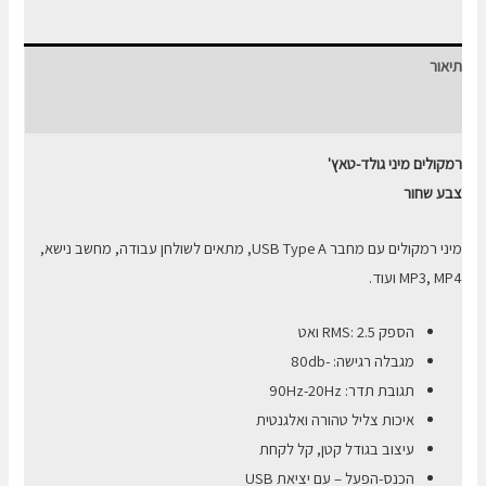
גולד-טאץ
שולחניים
תיאור
חוות דעת (0)
רמקולים מיני גולד-טאץ'
צבע שחור
מיני רמקולים עם מחבר USB Type A, מתאים לשולחן עבודה, מחשב נישא,
MP3, MP4 ועוד.
הספק RMS: 2.5 ואט
מגבלה רגישה: -80db
תגובת תדר: 90Hz-20Hz
איכות צליל טהורה ואלגנטית
עיצוב בגודל קטן, קל לקחת
הכנס-הפעל – עם יציאת USB