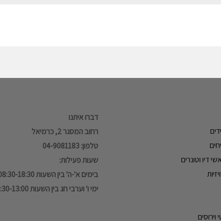
דברו איתנו
דים
רחוב המסגר 2, כרמיאל
חים
טלפון: 04-9081183
י דיו וטונרים
שעות פעילות:
זיות
בימים א'-ה' בין השעות 08:30-18:30
ימי ו' וערבי חג בין השעות 08:30-13:00
 וירוסים