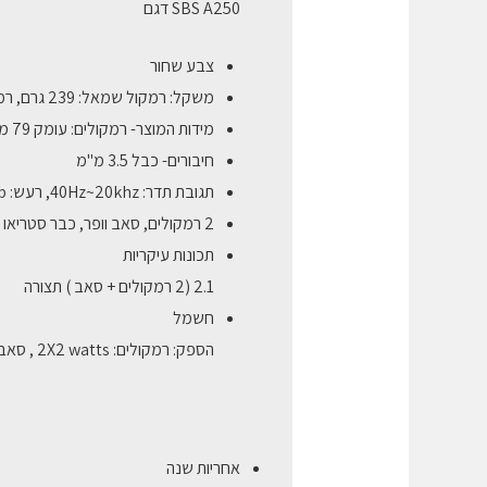
SBS A250 דגם
צבע שחור
משקל: רמקול שמאל: 239 גרם, רמקול ימין:280 גרם סאב וופר: 1.56 ק"ג
מידות המוצר- רמקולים: עומק 79 מ"מ, רוחב 72 מ"מ, גובה 147 מ"מ, סאב וופר: עומק 183 מ"מ, רוחב 190 מ"מ, גובה 225 מ"מ
חיבורים- כבל 3.5 מ"מ
תגובת תדר: 40Hz~20khz, רעש: 75db תמיכה בתדרים
2 רמקולים, סאב וופר, כבר סטריאו 3.5 מ"מ, מדריך למשתמש הערכה כוללת
תכונות עיקריות
2.1 (2 רמקולים + סאב ) תצורה
חשמל
הספק: רמקולים: 2X2 watts , סאב וופר: 1X5 watts RMS ספק כוח
אחריות שנה