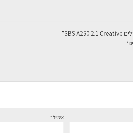
SBS A”
ים
*
אימייל
*