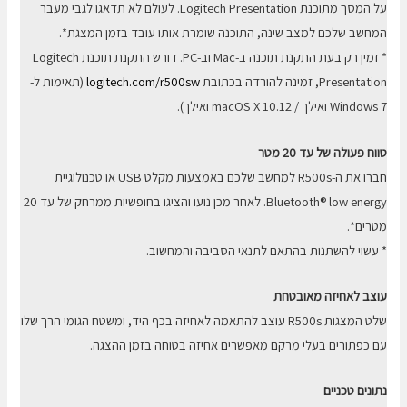
על המסך מתוכנת Logitech Presentation. לעולם לא תדאגו לגבי מעבר
המחשב שלכם למצב שינה, התוכנה שומרת אותו עובד בזמן המצגת*.
* זמין רק בעת התקנת תוכנה ב-Mac וב-PC. דורש התקנת תוכנת Logitech
Presentation, זמינה להורדה בכתובת
logitech.com/r500sw
(תאימות ל-
Windows 7 ואילך / macOS X 10.12 ואילך).
טווח פעולה של עד 20 מטר
חברו את ה-R500s למחשב שלכם באמצעות מקלט USB או טכנולוגיית
Bluetooth® low energy. לאחר מכן נועו והציגו בחופשיות ממרחק של עד 20
מטרים*.
* עשוי להשתנות בהתאם לתנאי הסביבה והמחשוב.
עוצב לאחיזה מאובטחת
שלט המצגות R500s עוצב להתאמה לאחיזה בכף היד, ומשטח הגומי הרך שלו
עם כפתורים בעלי מרקם מאפשרים אחיזה בטוחה בזמן ההצגה.
נתונים טכניים