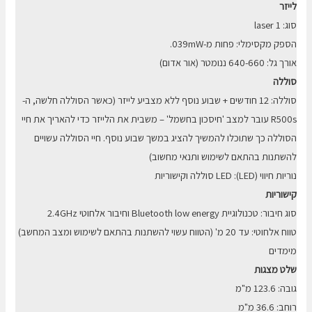
לייזר
סוג: 1 laser
הספק מקסימלי: פחות מ-039mW.
אורך גל: 640-660 ננומטר (אור אדום)
סוללה
סוללה: 12 חודשים + שבוע נוסף ללא מצביע לייזר (כאשר הסוללה חלשה, ה-
R500s עובר למצב 'חיסכון בחשמל' – משבית את הלייזר כדי להאריך את חיי
הסוללה כך שתוכלו להמשיך להציג במשך שבוע נוסף. חיי הסוללה עשויים
להשתנות בהתאם לשימוש ותנאי מחשוב)
נוריות חיווי (LED): LED סוללה וקישוריות
קישוריות
סוג חיבור: טכנולוגיית Bluetooth low energy וחיבור אלחוטי 2.4GHz
טווח אלחוטי: עד 20 מ' (הטווח עשוי להשתנות בהתאם לשימוש ומצב המחשב)
מימדים
שלט מצגות
גובה: 123.6 מ"מ
רוחב: 36.6 מ"מ