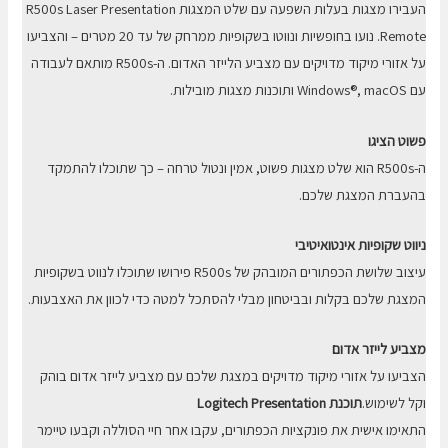
העבירו מצגות בעלות השפעה עם שלט המצגות R500s Laser Presentation
Remote. נועו בחופשיות ונווטו בשקופיות ממרחק של עד 20 מטרים – והצביעו
על אזורי מיקוד מדויקים עם מצביע הלייזר האדום. ה-R500s מותאם לעבודה
עם Windows®, macOS ותוכנות מצגות מובילות.
פשוט הציגו
ה-R500s הוא שלט מצגות פשוט, אמין ונטול טרחה – כך שתוכלו להתמקד
בהעברת המצגת שלכם.
ניווט שקופיות אינטואיטיבי
עיצוב שלושת הכפתורים המובהק של R500s פירושו שתוכלו לנווט בשקופיות
המצגת שלכם בקלות ובביטחון מבלי להסתכל למטה כדי לכוון את האצבעות.
מצביע לייזר אדום
הצביעו על אזורי מיקוד מדויקים במצגת שלכם עם מצביע לייזר אדום בוהק
וקל לשימוש.
תוכנת Logitech Presentation
התאימו אישית את פונקציות הכפתורים, עקבו אחר חיי הסוללה וקבעו טיימר