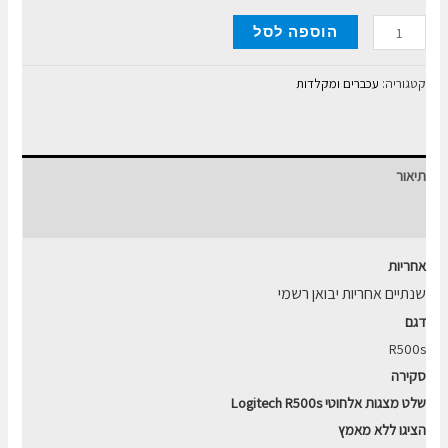
כמות
הוספה לסל
של
שלט
קטגוריה:
עכברים ומקלדות
מצגות
אלחוטי
Logitech
תיאור
R500s
Laser
חוות דעת (0)
Presentation
אחריות
Remote
שנתיים אחריות יבואן רשמי
דגם
R500s
סקירה
שלט מצגות אלחוטי Logitech R500s
הציגו ללא מאמץ