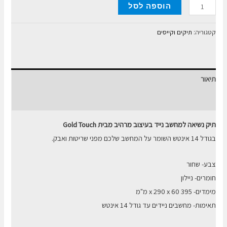
כמות
הוספה לסל
של
תיק
קטגוריה:
תיקים וקייסים
צד
לנייד
14
תיאור
GOLD
TOUCH
חוות דעת (0)
תיק נשיאה למחשב נייד בעיצוב מרהיב מבית Gold Touch
בגודל 14 אינטש השומר על המחשב שלכם מפני שריטות ואבק.
צבע- שחור
חומרים- ניילון
מימדים- 395 x 290 x 60 מ"מ
תאימות- מחשבים ניידים עד גודל 14 אינטש