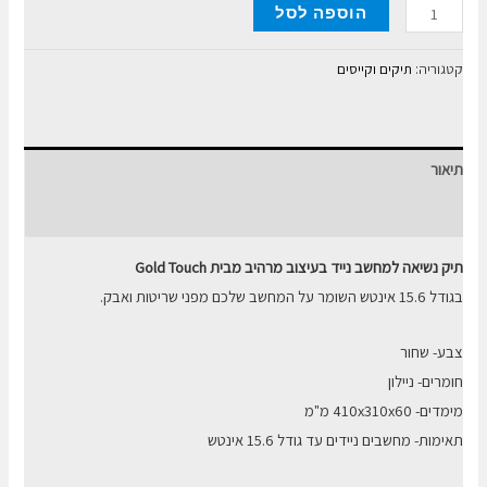
כמות
הוספה לסל
של
תיק
קטגוריה:
תיקים וקייסים
צד
GOLD
TOUCH
תיאור
15.6
חוות דעת (0)
תיק נשיאה למחשב נייד בעיצוב מרהיב מבית Gold Touch
בגודל 15.6 אינטש השומר על המחשב שלכם מפני שריטות ואבק.
צבע- שחור
חומרים- ניילון
מימדים- 410x310x60 מ"מ
תאימות- מחשבים ניידים עד גודל 15.6 אינטש