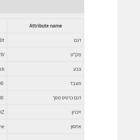
תיאור
מידע נוסף
חוות דעת (0)
Attribute name
דגם
0t
מק"ט
IV
צבע
ck
מעבד
‎Intel Core i5–12400
דגם כרטיס מסך
Integrated Intel UHD Graphics 730
זיכרון
HZ
אחסון
me