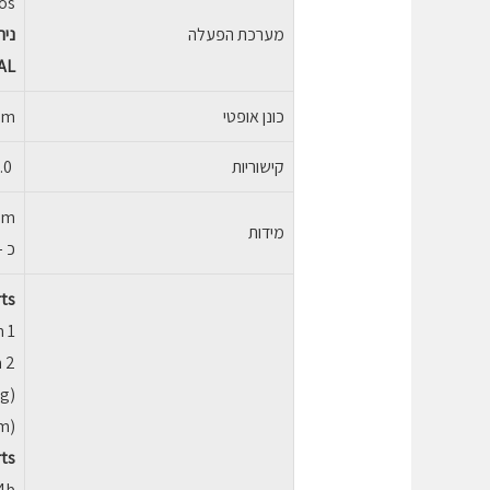
os
מערכת הפעלה
נית
AL
כונן אופטי
mm
קישוריות
Intel 9560, 11ac 2×2 + BT5.0
mm
מידות
כ – 5.5 
ts
n 1
n 2
ng)
)-
ts
.4b