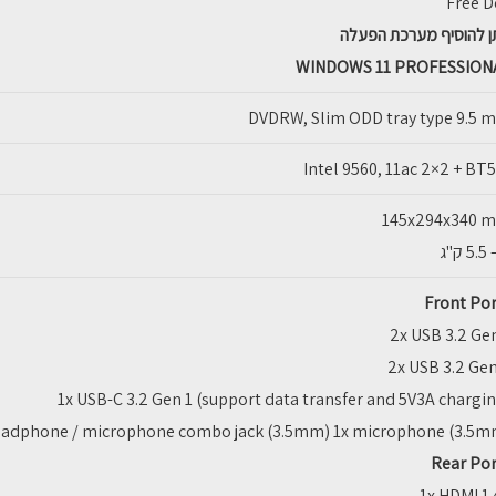
Free D
ן להוסיף מערכת הפעלה
WINDOWS 11 PROFESSION
DVDRW, Slim ODD tray type 9.5 
145x294x340 
ק"ג
Front Por
2x USB 3.2 Ge
2x USB 3.2 Ge
1x USB-C 3.2 Gen 1 (support data transfer and 5V3A chargi
eadphone / microphone combo jack (3.5mm) 1x microphone (3.5mm
Rear Por
1x HDMI 1