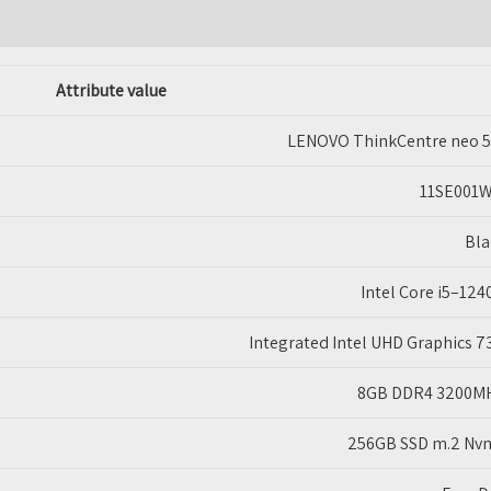
neo
50t
I5-
Attribute value
12400
LENOVO ThinkCentre neo 5
8GB
256GB
11SE001W
SSD
Bla
8GB DDR4 3200M
256GB SSD m.2 Nv