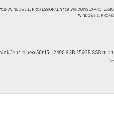
Lenovo ThinkC”
ים
*