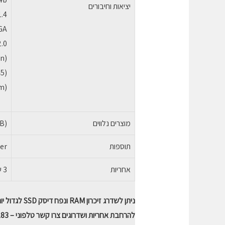
יציאות וחיבורים
1.4
GA
2.0
in)
45)
m)
מוצרים נלווים
SB)
תוספות
der
אחריות
3 שנים באתר הלקוח
ניתן לשדרג זיכרון RAM ונפח דיסק SSD לגדול יותר – נא ליצור קשר בבקשה .
להרחבת אחריות ושדרוגים צרו קשר טלפוני – 04-9081183