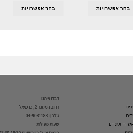
בחר אפשרויות
בחר אפשרויות
דברו איתנו
דים
רחוב המסגר 2, כרמיאל
חים
טלפון: 04-9081183
י דיו וטונרים
שעות פעילות:
זיות
בימים א'-ה' בין השעות 08:30-18:30