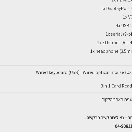
1x DisplayPort 
1x V
4x USB 
1x serial (9-p
1x Ethernet (RJ–
1x headphone (3.5m
Wired keyboard (USB) | Wired optical mouse (U
3in-1 Card Rea