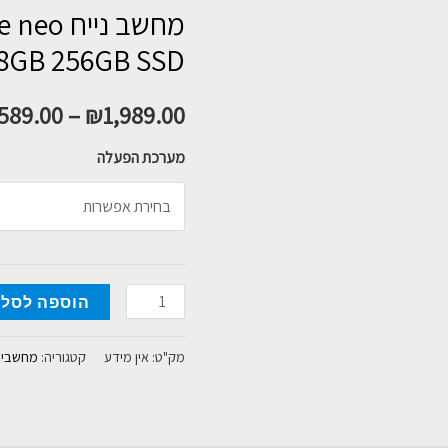
מחשב ני
0 8GB 256GB SSD
589.00
–
₪
1,989.00
מערכת הפעלה
כמות
הוספה לסל
של
מחשב
מק"ט:
אין מידע
קטגוריה:
מחשבים 
נייח
Lenovo
ThinkCentre