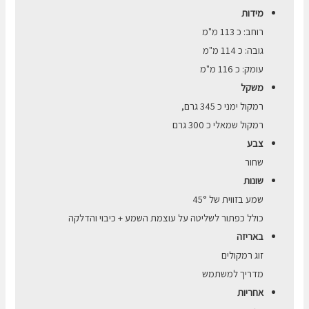
מידות
רוחב: כ 113 מ"מ
גובה: כ 114 מ"מ
עומק: כ 116 מ"מ
משקל
רמקול ימני כ 345 גרם,
רמקול שמאלי כ 300 גרם
צבע
שחור
שונות
שמע בזווית של 45°
כולל כפתור לשליטה על עוצמת השמע + כיבוי והדלקה
באריזה
זוג רמקולים
מדריך למשתמש
אחריות