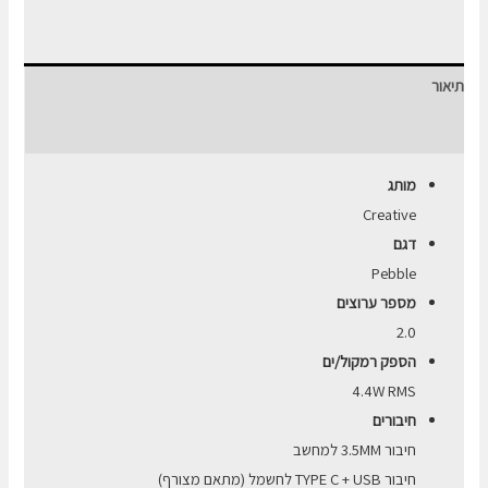
Creative
Pebble
Modern
תיאור
Type
C
חוות דעת (0)
מותג
Creative
דגם
Pebble
מספר ערוצים
2.0
הספק רמקול/ים
4.4W RMS
חיבורים
חיבור 3.5MM למחשב
חיבור TYPE C + USB לחשמל (מתאם מצורף)