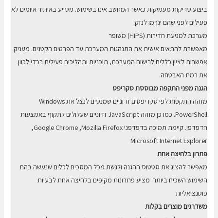
ביצוע סריקות מעמיקות כאשר המחשב אינו בשימוש. מסייע באיתור איומים לא
פעילים לפני שהם יגרמו לנזק.
מערכת למניעת חדירות (HIPS) משופר
מאפשרת להתאים אישית את התנהגות המערכת עד הפרטים הקטנים. מעניק
אפשרות לציין כללים לרישום המערכת, תוכניות ותהליכים פעילים בכדי לכוון
את רמת האבטחה.
הגנה מפני התקפה מבוססת סקריפט
מזהה התקפות לפי סקריפטים זדוניים שמנסים לנצל את Windows
PowerShell. כמו כן מזהה JavaScript זדוניים שעלולים לתקוף באמצעות
הדפדפן. קיימת תמיכה בדפדפני Mozilla Firefox,‏ Google Chrome,‏
Microsoft Internet Explorer
פתרון בלחיצה אחת
מאפשר להציג את סטטוס ההגנה ולגשת מכל המסכים לכלים שנעשה בהם
השימוש השכיח ביותר. מציע פתרונות מקיפים בלחיצה אחת לבעיות
פוטנציאליות
משדרגים מוצרים בקלות