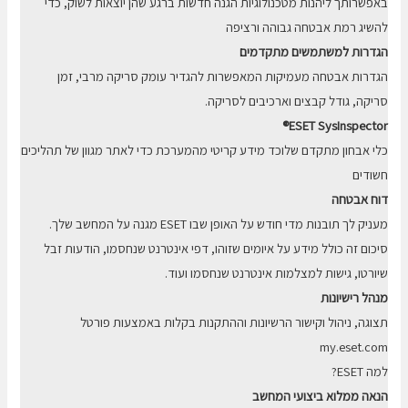
באפשרותך ליהנות מטכנולוגיות הגנה חדשות ברגע שהן יוצאות לשוק, כדי
להשיג רמת אבטחה גבוהה ורציפה
הגדרות למשתמשים מתקדמים
הגדרות אבטחה מעמיקות המאפשרות להגדיר עומק סריקה מרבי, זמן
סריקה, גודל קבצים וארכיבים לסריקה.
ESET SysInspector®
כלי אבחון מתקדם שלוכד מידע קריטי מהמערכת כדי לאתר מגוון של תהליכים
חשודים
דוח אבטחה
מעניק לך תובנות מדי חודש על האופן שבו ESET מגנה על המחשב שלך.
סיכום זה כולל מידע על איומים שזוהו, דפי אינטרנט שנחסמו, הודעות זבל
שיורטו, גישות למצלמות אינטרנט שנחסמו ועוד.
מנהל רישיונות
תצוגה, ניהול וקישור הרשיונות וההתקנות בקלות באמצעות פורטל
my.eset.com
למה ESET?
הנאה ממלוא ביצועי המחשב