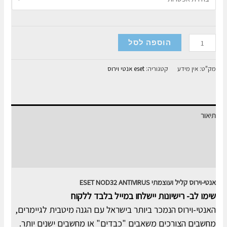
כמות
הוספה לסל
של
ESET
מק"ט:
אין מידע
קטגוריה:
eset אנטי וירוס
NOD32
ANTIVIRUS
תיאור
מידע נוסף
חוות דעת (0)
אנטי-וירוס קליל ועוצמתי ESET NOD32 ANTIVIRUS
שימו לב- רישיונות יישלחו במייל בלבד ללקוח
האנטי-וירוס הנמכר ביותר בישראל עם הגנה מיטבית לגיימרים,
מחשבים הצורכים משאבים "כבדים" או מחשבים ישנים יותר.