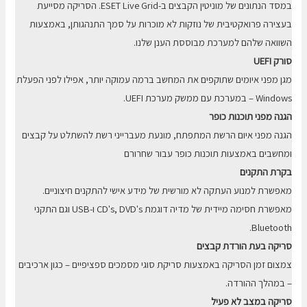
במסד הנתונים של מוניטין הקבצים ב-ESET Live Grid. הסריקה מסייעת
בעצירה פרואקטיבית של נוזקות לא מוכרות על סמך התנהגותן, באמצעות
השוואה שלהם למערכת מבוססת הענן שלנו.
סורק UEFI
מגן מפני איומים שתוקפים את המחשב ברמה עמוקה יותר, אפילו לפני הפעלת
Windows – במערכת עם ממשק מערכת UEFI.
הגנה מפני תוכנות כופר
הגנה מפני איום הרשת המתפתח, מונעת מעברייני רשת להשתלט על קבצים
ומחשבים באמצעות תוכנות כופר עבור שחרורם
בקרת התקנים
מאפשרת למנוע העתקה לא מורשית של מידע אישי להתקנים חיצוניים.
מאפשרת חסימה מיידית של מדיה דוגמת CD's, DVD's ו-USB וגם התקני
Bluetooth.
סריקה בעת הורדת קבצים
צמצום זמן הסריקה באמצעות סריקת סוגי מסמכים ספציפיים – כגון ארכיבים
– במהלך ההורדה.
סריקה במצב לא פעיל