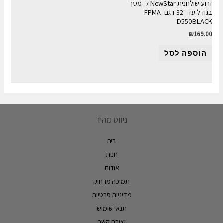
זרוע שולחנית NewStar ל- מסך
בגודל עד "32 דגם FPMA-
D550BLACK
₪
169.00
הוספה לסל
ניווט מהיר
בית
חנות
אודות
תמיכה מרחוק
מדיניות פרטיות
תנאי שימוש
יצירת קשר