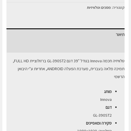
טלוויזיה
קטגוריה:
מסכים וטלוויזיות
חכמה
39
אינץ'
תיאור
Innova
FULL
חוות דעת (0)
HD
טלוויזיה חכמה Innova בגודל "39 דגם GL-390ST2 ברזולוציית FULL HD,
LED
תמיכה מלאה בעברית, מערכת הפעלה ANDROID, אחריות ע"י היבואן
הרשמי
מותג
Innova
דגם
GL-390ST2
סקירה ומאפיינים
רזולוציה: 1920×1080