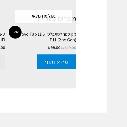
אזל מן המלאי
מוצרים קשורים
Sale!
מגן ספר לטאבלט "11.5 Lenovo Tab
iFi
P11 (2nd Gen)
.00
₪
99.00
₪
149.00
מידע נוסף