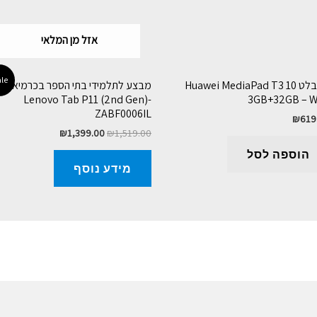
אזל מן המלאי
le!
טאבלט Huawei MediaPad T3 10
מבצע לתלמידי בתי הספר בכרמיאל
Lenovo Tab P11 (2nd Gen)-
3GB+32GB – W
ZABF0006IL
₪
619
₪
1,399.00
₪
1,519.00
הוספה לסל
מידע נוסף