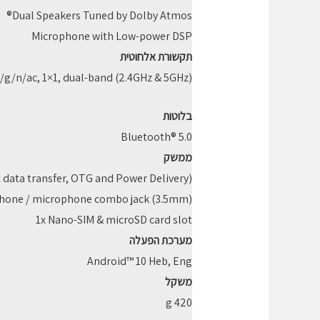
Dual Speakers Tuned by Dolby Atmos®
Microphone with Low-power DSP
תקשורת אלחוטית
b/g/n/ac, 1×1, dual-band (2.4GHz & 5GHz)
בלוטות
Bluetooth® 5.0
ממשק
t data transfer, OTG and Power Delivery)
hone / microphone combo jack (3.5mm)
1x Nano-SIM & microSD card slot
מערכת הפעלה
Android™ 10 Heb, Eng
משקל
420 g