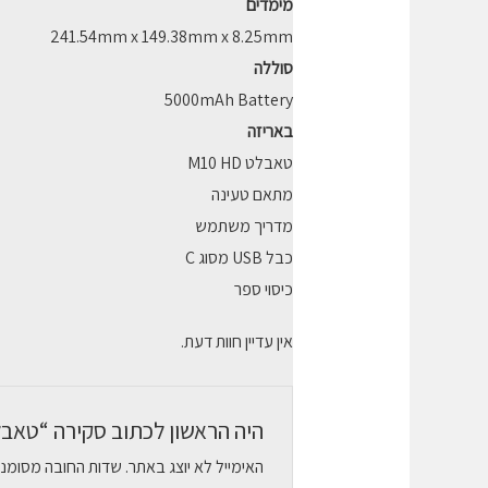
מימדים
241.54mm x 149.38mm x 8.25mm
סוללה
5000mAh Battery
באריזה
טאבלט M10 HD
מתאם טעינה
מדריך משתמש
כבל USB מסוג C
כיסוי ספר
אין עדיין חוות דעת.
היה הראשון לכתוב סקירה “טאבלט Lenovo TAB M10 HD LTE- נפח 64GB + כיסוי ספ
האימייל לא יוצג באתר.
שדות החובה מסומנ