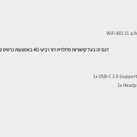
WiFi 802.11 a/
דגם זה בעל קישוריות סלולרית דור רביעי 4G באמצעות כרטיס סים (גלישה מכל מקום באמצעות רשת סלולרית).
1x USB-C 2.0 (suppor
1x Headp