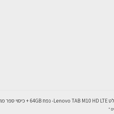
ר מתנה”
ים
*