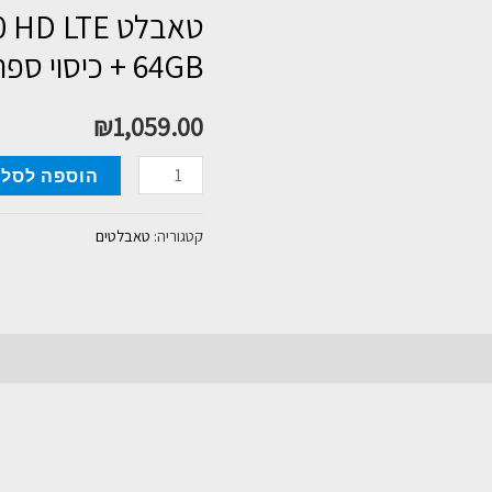
64GB + כיסוי ספר מתנה
₪
1,059.00
כמות
הוספה לסל
של
טאבלט
קטגוריה:
טאבלטים
Lenovo
TAB
M10
HD
LTE-
נפח
64GB
+