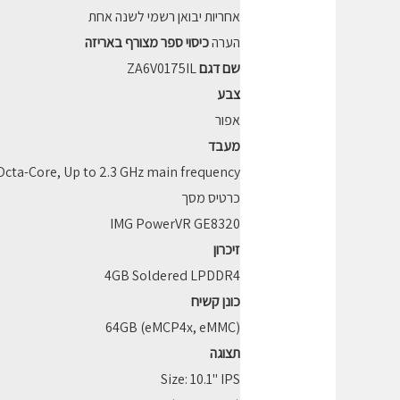
אחריות יבואן רשמי לשנה אחת
הערה
כיסוי ספר מצורף באריזה
שם דגם
ZA6V0175IL
צבע
אפור
מעבד
cta-Core, Up to 2.3 GHz main frequency
כרטיס מסך
IMG PowerVR GE8320
זיכרון
4GB Soldered LPDDR4
כונן קשיח
64GB (eMCP4x, eMMC)
תצוגה
Size: 10.1" IPS