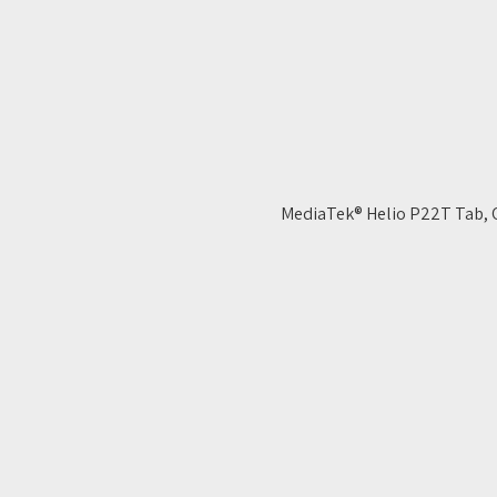
כיסוי
ספר
מתנה
MediaTek® Helio P22T Tab, O