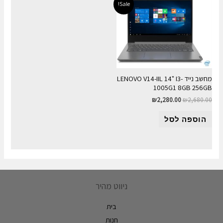
Sale!
מחשב נייד LENOVO V14-IIL 14" I3-
1005G1 8GB 256GB
₪
2,280.00
₪
2,680.00
הוספה לסל
ניווט מהיר
בית
חנות