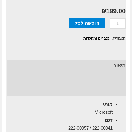
₪
199.00
כמות
הוספה לסל
של
עכבר
קטגוריה:
עכברים ומקלדות
ארגונומי
אלחוטי
Microsoft
תיאור
Bluetooth
Ergonomic
מידע נוסף
חוות דעת (0)
מותג
Microsoft
דגם
222-00041 / 222-00057