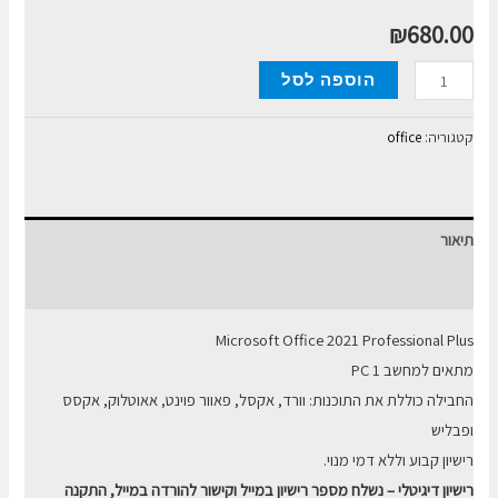
₪
680.00
כמות
הוספה לסל
של
Microsoft
קטגוריה:
office
Office
2021
Professional
תיאור
Plus
1PC
חוות דעת (0)
Microsoft Office 2021 Professional Plus
מתאים למחשב PC 1
החבילה כוללת את התוכנות: וורד, אקסל, פאוור פוינט, אאוטלוק, אקסס
ופבליש
רישיון קבוע וללא דמי מנוי.
רישיון דיגיטלי – נשלח מספר רישיון במייל וקישור להורדה במייל, התקנה