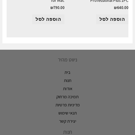
for Mac
Professional Plus 1PC
₪
790.00
₪
640.00
הוספה לסל
הוספה לסל
ניווט מהיר
בית
חנות
אודות
תמיכה מרחוק
מדיניות פרטיות
תנאי שימוש
יצירת קשר
חנות