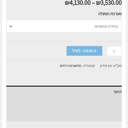
₪
4,130.00
–
₪
3,530.00
מערכת הפעלה
כמות
הוספה לסל
של
מחשב
מק"ט:
אין מידע
קטגוריה:
מחשבים נייחים
נייח
ביתי
I7-
תיאור
13700
16GB
מידע נוסף
DDR5
חוות דעת (0)
1TB