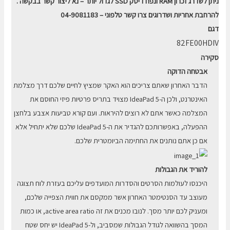
ניתן לשדרג זכרון RAM ונפח דיסק SSD לגדול יותר – נא ליצור קשר בבקשה .
להרחבת אחריות ושדרוגים צרו קשר טלפוני – 04-9081183
דגם
82FE00HDIV
סקירה
אבטחה הדוקה
הדבר האחרון שאתם צריכים הוא האקר שמציץ לחיים שלכם דרך מצלמת
האינטרנט, ולכן ה-IdeaPad 5 מצויד בתריס פרטיות פיזי החוסם את
המצלמה כאשר אתם לא רוצים להיראות. ועם קורא טביעות אצבע בלחצן
ההפעלה, באפשרותכם להגדיר את ה-IdeaPad 5 שלכם שלא יתחיל אלא
אם כן אתם נותנים את החתימה הביומטרית שלכם.
להוריד את הגבולות
היכנסו לעולמות הסרטים והסדרות המועדפים עליכם בעזרת לוח תצוגה
מעוצב עד הסנטימטר האחרון אשר ממקסם את חווית הצפייה שלכם,
ומעניק לכם יותר מסך. לנובו מכנים את זה active area ratio, או כמות
המסך בהשוואה לגודל הגבולות שמסביב, ול-IdeaPad 5 יש יחס שטח