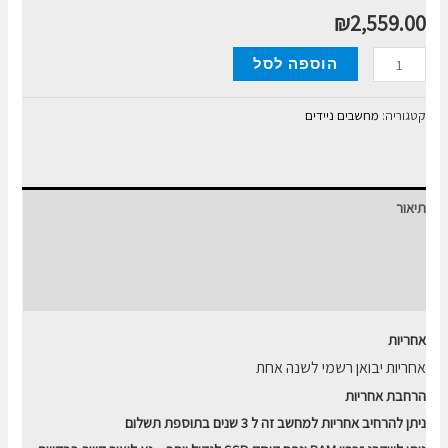
₪
2,559.00
כמות
הוספה לסל
של
מחשב
קטגוריה:
מחשבים ניידים
נייד
LENOVO
IDEAPAD
תיאור
5
14''
מידע נוסף
I3-
חוות דעת (0)
1115G4
8GB
אחריות
256GB
אחריות יבואן רשמי לשנה אחת
הרחבת אחריות
ניתן להרחיב אחריות למחשב זה ל 3 שנים בתוספת תשלום