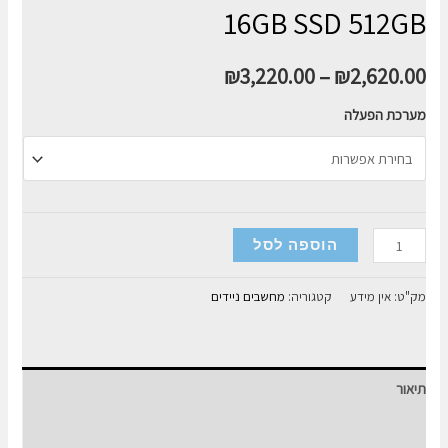
16GB SSD 512GB
₪
3,220.00
–
₪
2,620.00
מערכת הפעלה
כמות
הוספה לסל
של
מחשב
מק"ט:
אין מידע
קטגוריה:
מחשבים ניידים
נייד
Asus
VivoBook
תיאור
15
I5-
מידע נוסף