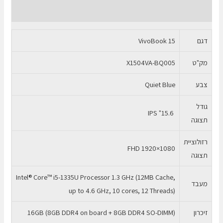
13
חוות דעת (0)
16GB
SSD
דגם
VivoBook 15
512GB
מק"ט
X1504VA-BQ005
צבע
Quiet Blue
גודל
15.6" IPS
תצוגה
רזולוציית
FHD 1920×1080
תצוגה
Intel® Core™ i5-1335U Processor 1.3 GHz (12MB Cache,
מעבד
up to 4.6 GHz, 10 cores, 12 Threads)
זיכרון
16GB (8GB DDR4 on board + 8GB DDR4 SO-DIMM)